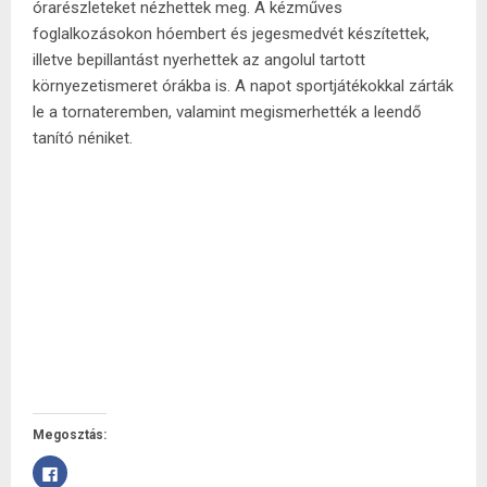
órarészleteket nézhettek meg. A kézműves
foglalkozásokon hóembert és jegesmedvét készítettek,
illetve bepillantást nyerhettek az angolul tartott
környezetismeret órákba is. A napot sportjátékokkal zárták
le a tornateremben, valamint megismerhették a leendő
tanító néniket.
Megosztás:
Facebookon