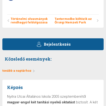
való
megosztáshoz
kattintás
ide.
(Új
ablakban
Történelmi olvasmányok
Tantermedbe költözik az
nyílik
rendhagyó feldolgozása
Őrségi Nemzeti Park
meg)
Bejelentkezés
Közeledő események:
tovább a naptárhoz
Képzés
Nyitra Utcai Általános Iskola 2005 szeptemberétől
magyar-angol két tanítási nyelvű oktatást
biztosít. A két