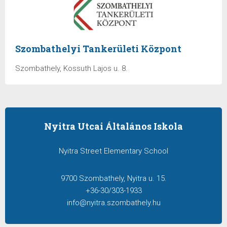
Szombathelyi Tankerületi Központ
Szombathely, Kossuth Lajos u. 8.
Nyitra Utcai Általános Iskola
Nyitra Street Elementary School
9700 Szombathely, Nyitra u. 15.
+36-30/303-1933
info@nyitra.szombathely.hu