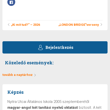
Facebookon
való
megosztáshoz
kattintás
ide.
(Új
ablakban
„Ki mit tud?” – 2026
„LONDON BRIDGE”verseny
nyílik
meg)
Bejelentkezés
Közeledő események:
tovább a naptárhoz
Képzés
Nyitra Utcai Általános Iskola 2005 szeptemberétől
magyar-angol két tanítási nyelvű oktatást
biztosít. A két