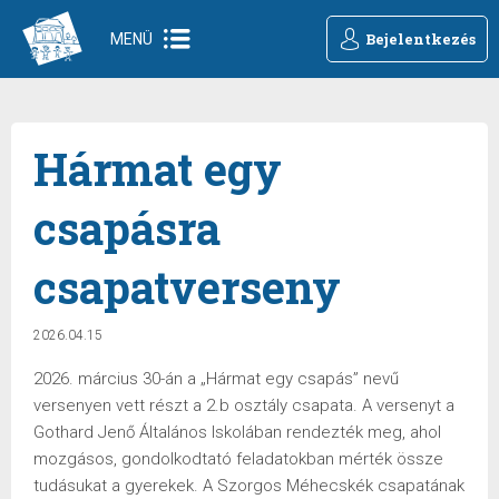
Bejelentkezés
MENÜ
Hármat egy
csapásra
csapatverseny
2026.04.15
2026. március 30-án a „Hármat egy csapás” nevű
versenyen vett részt a 2.b osztály csapata. A versenyt a
Gothard Jenő Általános Iskolában rendezték meg, ahol
mozgásos, gondolkodtató feladatokban mérték össze
tudásukat a gyerekek. A Szorgos Méhecskék csapatának