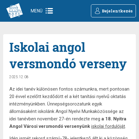
Bejelentkezés
MENÜ
Iskolai angol
versmondó verseny
2025.12.08
Az idei tanév különösen fontos számunkra, mert pontosan
20 évvel ezelőtt kezdődött el a két tanítási nyelvű oktatás
intézményünkben. Ünnepségsorozatunk egyik
állomásaként iskolánk Angol Nyelvi Munkaközössége az
idei tanévben november 27-én rendezte meg
a 18. Nyitra
Angol Városi versmondó versenyünk
iskolai fordulóját
.
Idén ismét rekord számú-78- jelentkező állt ki a közönség