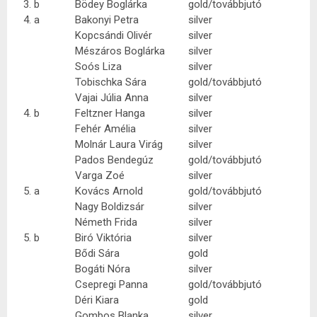
3. b
Bödey Boglárka
gold/továbbjutó
4. a
Bakonyi Petra
silver
Kopcsándi Olivér
silver
Mészáros Boglárka
silver
Soós Liza
silver
Tobischka Sára
gold/továbbjutó
Vajai Júlia Anna
silver
4. b
Feltzner Hanga
silver
Fehér Amélia
silver
Molnár Laura Virág
silver
Pados Bendegúz
gold/továbbjutó
Varga Zoé
silver
5. a
Kovács Arnold
gold/továbbjutó
Nagy Boldizsár
silver
Németh Frida
silver
5. b
Biró Viktória
silver
Bődi Sára
gold
Bogáti Nóra
silver
Csepregi Panna
gold/továbbjutó
Déri Kiara
gold
Gombos Blanka
silver