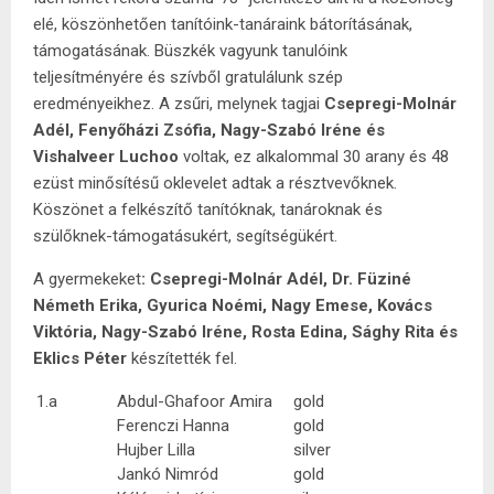
elé, köszönhetően tanítóink-tanáraink bátorításának,
támogatásának. Büszkék vagyunk tanulóink
teljesítményére és szívből gratulálunk szép
eredményeikhez. A zsűri, melynek tagjai
Csepregi-Molnár
Adél, Fenyőházi Zsófia, Nagy-Szabó Iréne és
Vishalveer Luchoo
voltak, ez alkalommal 30 arany és 48
ezüst minősítésű oklevelet adtak a résztvevőknek.
Köszönet a felkészítő tanítóknak, tanároknak és
szülőknek-támogatásukért, segítségükért.
A gyermekeket
: Csepregi-Molnár Adél, Dr. Füziné
Németh Erika, Gyurica Noémi, Nagy Emese, Kovács
Viktória, Nagy-Szabó Iréne, Rosta Edina, Sághy Rita és
Eklics Péter
készítették fel.
1.a
Abdul-Ghafoor Amira
gold
Ferenczi Hanna
gold
Hujber Lilla
silver
Jankó Nimród
gold