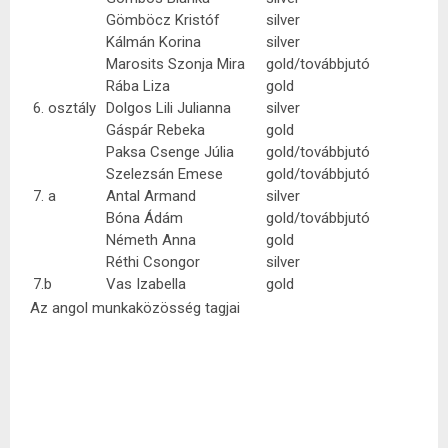
Gömböcz Kristóf
silver
Kálmán Korina
silver
Marosits Szonja Mira
gold/továbbjutó
Rába Liza
gold
6. osztály
Dolgos Lili Julianna
silver
Gáspár Rebeka
gold
Paksa Csenge Júlia
gold/továbbjutó
Szelezsán Emese
gold/továbbjutó
7. a
Antal Armand
silver
Bóna Ádám
gold/továbbjutó
Németh Anna
gold
Réthi Csongor
silver
7.b
Vas Izabella
gold
Az angol munkaközösség tagjai