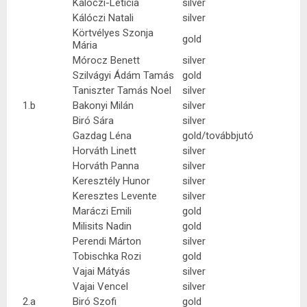
Kálóczi-Letícia
silver
Kálóczi Natali
silver
Körtvélyes Szonja
gold
Mária
Mórocz Benett
silver
Szilvágyi Ádám Tamás
gold
Taniszter Tamás Noel
silver
1.b
Bakonyi Milán
silver
Biró Sára
silver
Gazdag Léna
gold/továbbjutó
Horváth Linett
silver
Horváth Panna
silver
Keresztély Hunor
silver
Keresztes Levente
silver
Maráczi Emili
gold
Milisits Nadin
gold
Perendi Márton
silver
Tobischka Rozi
gold
Vajai Mátyás
silver
Vajai Vencel
silver
2.a
Biró Szofi
gold