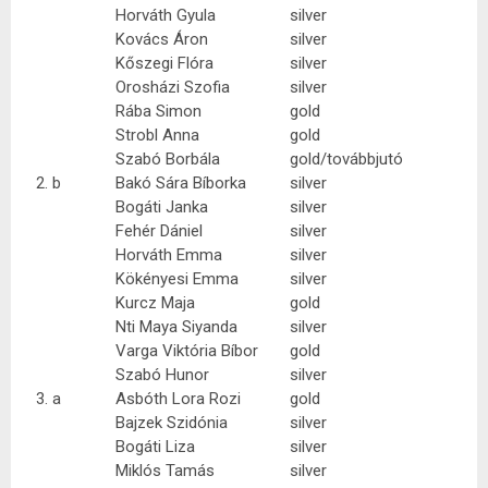
Horváth Gyula
silver
Kovács Áron
silver
Kőszegi Flóra
silver
Orosházi Szofia
silver
Rába Simon
gold
Strobl Anna
gold
Szabó Borbála
gold/továbbjutó
2. b
Bakó Sára Bíborka
silver
Bogáti Janka
silver
Fehér Dániel
silver
Horváth Emma
silver
Kökényesi Emma
silver
Kurcz Maja
gold
Nti Maya Siyanda
silver
Varga Viktória Bíbor
gold
Szabó Hunor
silver
3. a
Asbóth Lora Rozi
gold
Bajzek Szidónia
silver
Bogáti Liza
silver
Miklós Tamás
silver