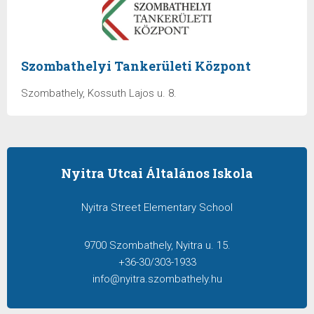
Szombathelyi Tankerületi Központ
Szombathely, Kossuth Lajos u. 8.
Nyitra Utcai Általános Iskola
Nyitra Street Elementary School
9700 Szombathely, Nyitra u. 15.
+36-30/303-1933
info@nyitra.szombathely.hu