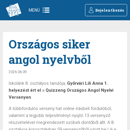
Bejelentkezés
MENÜ
Országos siker
angol nyelvből
2026.06.09
Iskolánk 8. osztályos tanulója,
Győrvári Lili Anna 1.
helyezést ért el
a
Quizzeng Országos Angol Nyelvi
Versenyen
.
A többfordulós verseny hat online írásbeli fordulóból,
valamint a legjobb teljesítményt nyújtó 13 versenyző
részvételével megrendezett szóbeli döntőből állt. A 8.
osztályos korosztályban 59 versenyzőből jutott be Lili a