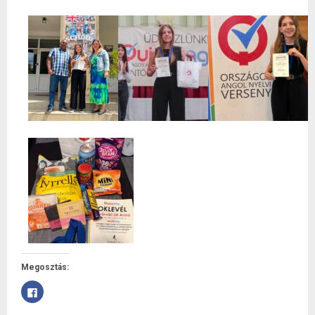
Megosztás:
Facebookon
való
megosztáshoz