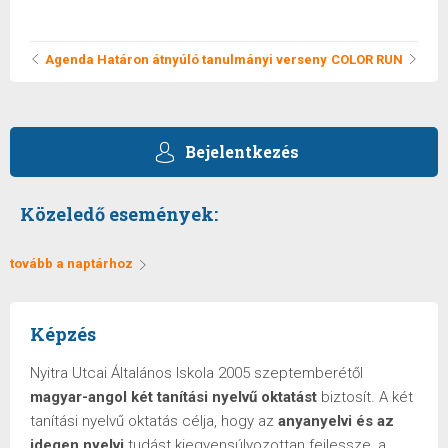
kattintás
ide.
(Új
ablakban
Agenda Határon átnyúló tanulmányi verseny
COLOR RUN
nyílik
meg)
Bejelentkezés
Közeledő események:
tovább a naptárhoz
Képzés
Nyitra Utcai Általános Iskola 2005 szeptemberétől
magyar-angol két tanítási nyelvű oktatást
biztosít. A két
tanítási nyelvű oktatás célja, hogy az
anyanyelvi és az
idegen nyelvi
tudást kiegyensúlyozottan fejlessze, a