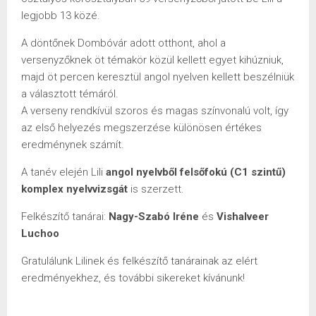
legjobb 13 közé.
A döntőnek Dombóvár adott otthont, ahol a
versenyzőknek öt témakör közül kellett egyet kihúzniuk,
majd öt percen keresztül angol nyelven kellett beszélniük
a választott témáról.
A verseny rendkívül szoros és magas színvonalú volt, így
az első helyezés megszerzése különösen értékes
eredménynek számít.
A tanév elején Lili
angol nyelvből felsőfokú (C1 szintű)
komplex nyelvvizsgát
is szerzett.
Felkészítő tanárai:
Nagy-Szabó Iréne
és
Vishalveer
Luchoo
Gratulálunk Lilinek és felkészítő tanárainak az elért
eredményekhez, és további sikereket kívánunk!