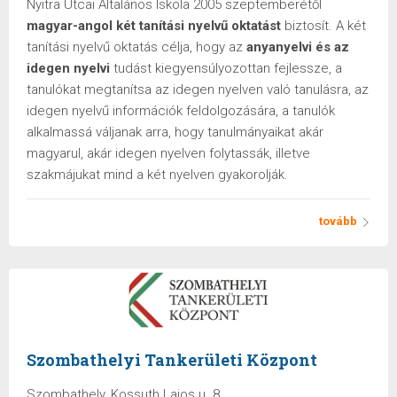
Nyitra Utcai Általános Iskola 2005 szeptemberétől
magyar-angol két tanítási nyelvű oktatást
biztosít. A két
tanítási nyelvű oktatás célja, hogy az
anyanyelvi és az
idegen nyelvi
tudást kiegyensúlyozottan fejlessze, a
tanulókat megtanítsa az idegen nyelven való tanulásra, az
idegen nyelvű információk feldolgozására, a tanulók
alkalmassá váljanak arra, hogy tanulmányaikat akár
magyarul, akár idegen nyelven folytassák, illetve
szakmájukat mind a két nyelven gyakorolják.
tovább
Szombathelyi Tankerületi Központ
Szombathely, Kossuth Lajos u. 8.