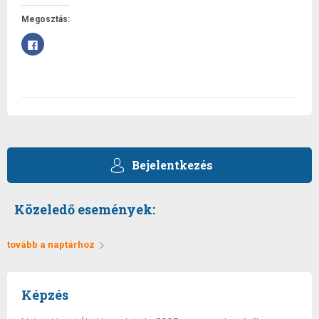
Megosztás:
Facebookon
való
megosztáshoz
kattintás
ide.
(Új
ablakban
nyílik
meg)
Bejelentkezés
Közeledő események:
tovább a naptárhoz
Képzés