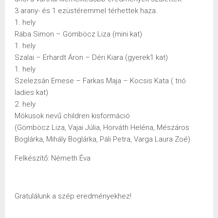
3 arany- és 1 ezüstéremmel térhettek haza.
1. hely
Rába Simon – Gömböcz Liza (mini kat)
1. hely
Szalai – Erhardt Áron – Déri Kiara (gyerek1 kat)
1. hely
Szelezsán Emese – Farkas Maja – Kocsis Kata ( trió
ladies kat)
2. hely
Mókusok nevű children kisformáció
(Gömböcz Liza, Vajai Júlia, Horváth Heléna, Mészáros
Boglárka, Mihály Boglárka, Páli Petra, Varga Laura Zoé)
Felkészítő: Németh Éva
Gratulálunk a szép eredményekhez!