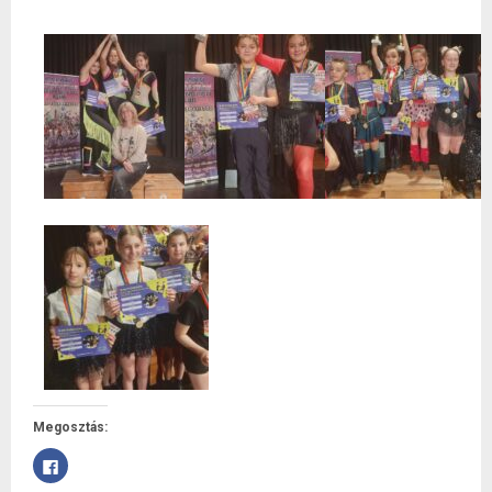
Megosztás:
Facebookon
való