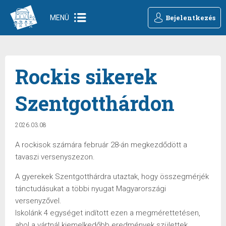
Bejelentkezés
MENÜ
Rockis sikerek
Szentgotthárdon
2026.03.08
A rockisok számára február 28-án megkezdődött a
tavaszi versenyszezon.
A gyerekek Szentgotthárdra utaztak, hogy összegmérjék
tánctudásukat a többi nyugat Magyarországi
versenyzővel.
Iskolánk 4 egységet indított ezen a megmérettetésen,
ahol a vártnál kiemelkedőbb eredmények születtek.