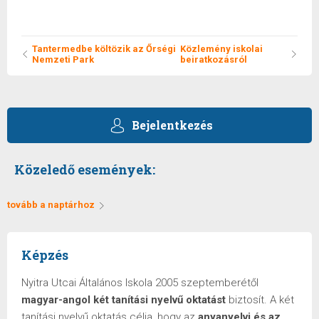
megosztáshoz
kattintás
ide.
(Új
ablakban
Tantermedbe költözik az Őrségi
Közlemény iskolai
nyílik
Nemzeti Park
beiratkozásról
meg)
Bejelentkezés
Közeledő események:
tovább a naptárhoz
Képzés
Nyitra Utcai Általános Iskola 2005 szeptemberétől
magyar-angol két tanítási nyelvű oktatást
biztosít. A két
tanítási nyelvű oktatás célja, hogy az
anyanyelvi és az