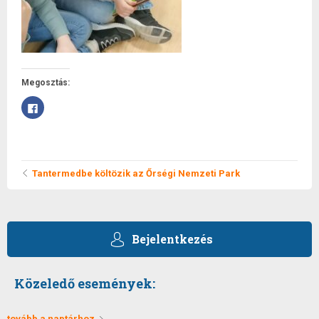
Megosztás:
Facebookon
való
megosztáshoz
kattintás
ide.
(Új
ablakban
Tantermedbe költözik az Őrségi Nemzeti Park
nyílik
meg)
Bejelentkezés
Közeledő események:
tovább a naptárhoz