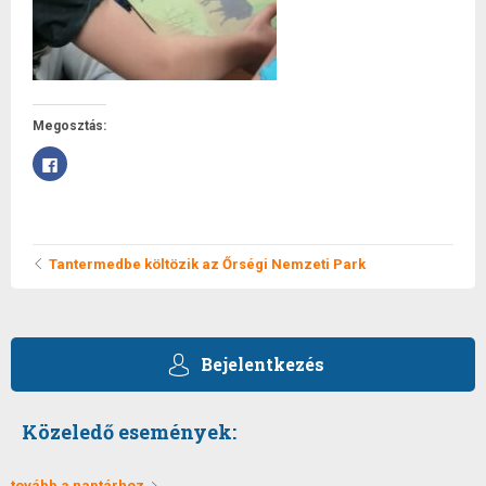
Megosztás:
Facebookon
való
megosztáshoz
kattintás
ide.
(Új
ablakban
Tantermedbe költözik az Őrségi Nemzeti Park
nyílik
meg)
Bejelentkezés
Közeledő események:
tovább a naptárhoz