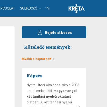
APCSOLAT
SULIKUCKÓ
1%
Bejelentkezés
Közeledő események:
tovább a naptárhoz
Képzés
Nyitra Utcai Általános Iskola 2005
szeptemberétől
magyar-angol
két tanítási nyelvű oktatást
biztosít. A két tanítási nyelvű