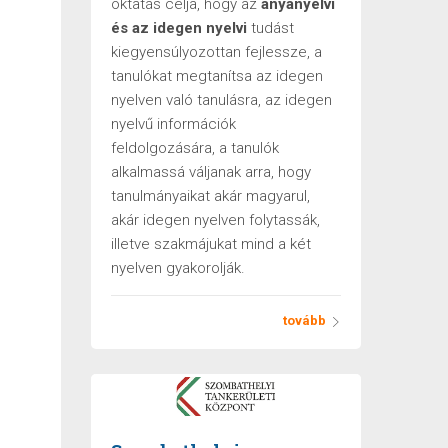
oktatás célja, hogy az
anyanyelvi
és az idegen nyelvi
tudást
kiegyensúlyozottan fejlessze, a
tanulókat megtanítsa az idegen
nyelven való tanulásra, az idegen
nyelvű információk
feldolgozására, a tanulók
alkalmassá váljanak arra, hogy
tanulmányaikat akár magyarul,
akár idegen nyelven folytassák,
illetve szakmájukat mind a két
nyelven gyakorolják.
tovább