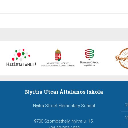
Nyitra Utcai Általános Iskola
2
Nyitra Street Elementary School
2
9700 Szombathely, Nyitra u. 15.