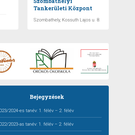
Szombathelyi
Tankerületi Központ
Szombathely, Kossuth Lajos u. 8.
Bejegyzések
023/2024-es tanév:
1. félév
–
2. félév
022/2023-as tanév:
1. félév
–
2. félév