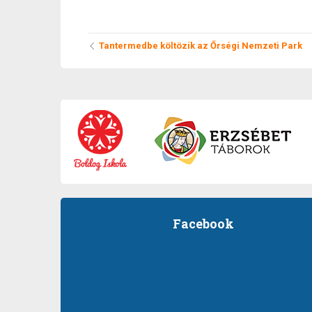
Tantermedbe költözik az Őrségi Nemzeti Park
Facebook