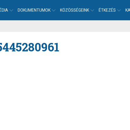
ÉDIA
DOKUMENTUMOK
KÖZÖSSÉGEINK
ÉTKEZÉS
K
5445280961