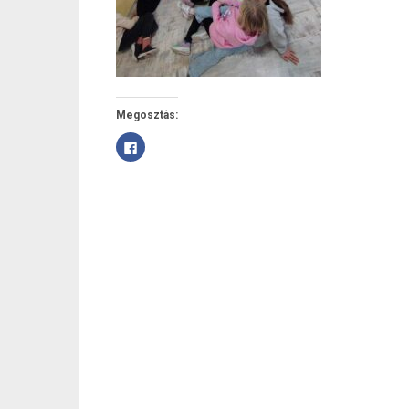
Megosztás:
Facebookon
való
megosztáshoz
kattintás
ide.
(Új
ablakban
nyílik
meg)