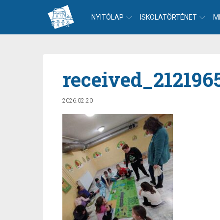
NYITÓLAP
ISKOLATÖRTÉNET
M
received_212196
2026.02.20