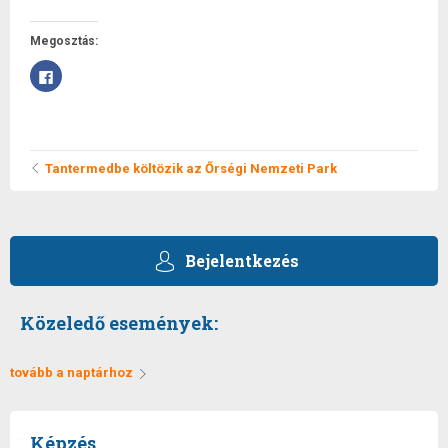
Megosztás:
Facebookon
való
megosztáshoz
kattintás
ide.
(Új
ablakban
Tantermedbe költözik az Őrségi Nemzeti Park
nyílik
meg)
Bejelentkezés
Közeledő események:
tovább a naptárhoz
Képzés