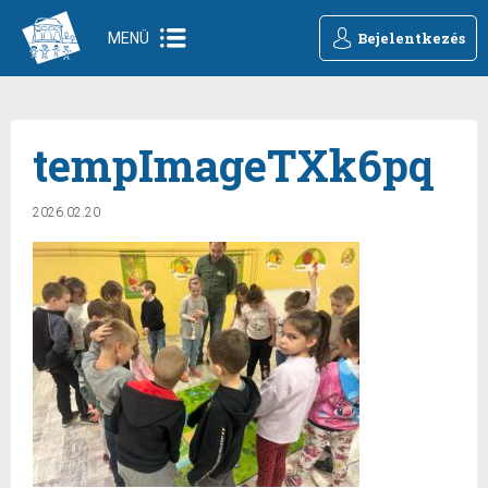
Bejelentkezés
MENÜ
tempImageTXk6pq
2026.02.20