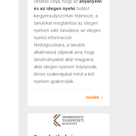
oktatás célja, hogy az
anyanyelvi
és az idegen nyelvi
tudást
kiegyensúlyozottan fejlessze, a
tanulókat megtanítsa az idegen
nyelven való tanulásra, az idegen
nyelvű információk
feldolgozására, a tanulók
alkalmassá váljanak arra, hogy
tanulmányaikat akár magyarul,
akár idegen nyelven folytassák,
illetve szakmájukat mind a két
nyelven gyakorolják.
tovább