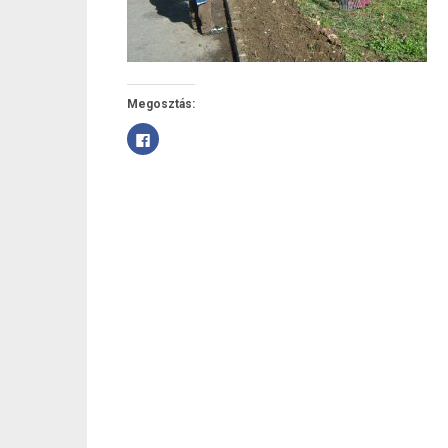
Megosztás:
Facebookon
való
megosztáshoz
kattintás
ide.
(Új
ablakban
nyílik
meg)