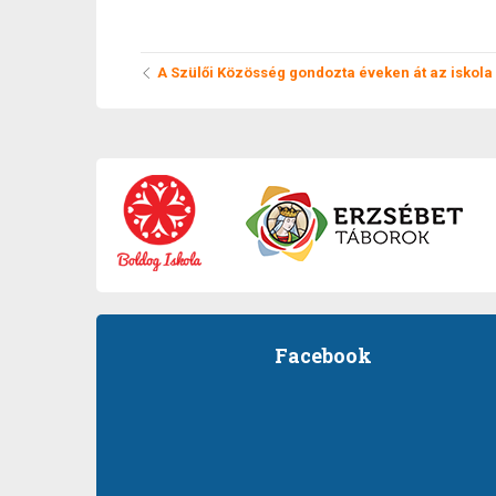
A Szülői Közösség gondozta éveken át az iskola 
Facebook