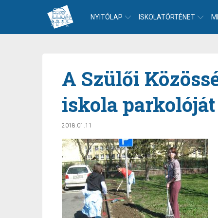
NYITÓLAP
ISKOLATÖRTÉNET
M
A Szülői Közössé
iskola parkolóját
2018.01.11