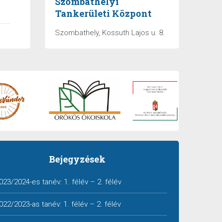
Szombathelyi
Tankerületi Központ
Szombathely, Kossuth Lajos u. 8.
Bejegyzések
023/2024-es tanév:
1. félév
–
2. félév
022/2023-as tanév:
1. félév
–
2. félév