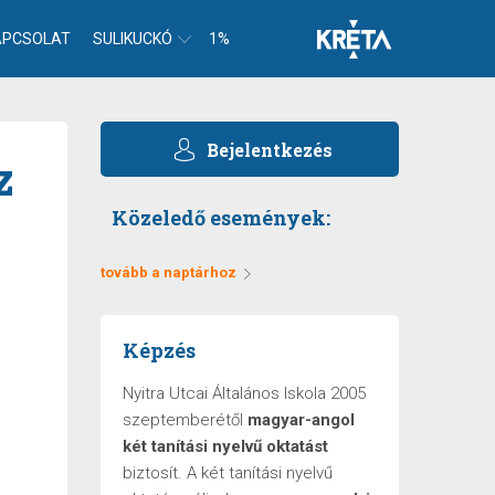
APCSOLAT
SULIKUCKÓ
1%
Bejelentkezés
z
Közeledő események:
tovább a naptárhoz
Képzés
Nyitra Utcai Általános Iskola 2005
szeptemberétől
magyar-angol
két tanítási nyelvű oktatást
biztosít. A két tanítási nyelvű