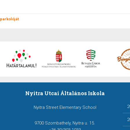
parkolóját
Nyitra Utcai Általános Iskola
2
Nyitra Street Elementary School
2
9700 Szombathely, Nyitra u. 15.